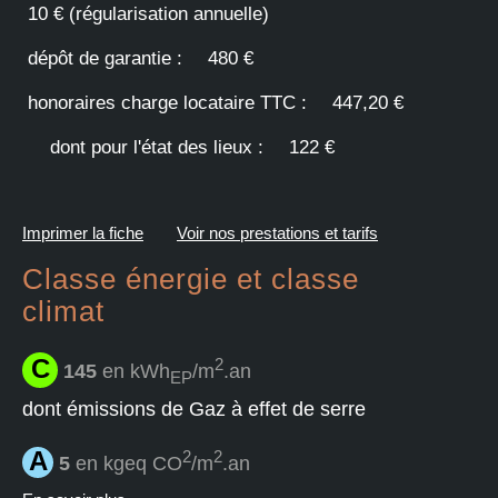
10 € (régularisation annuelle)
dépôt de garantie :
480 €
honoraires charge locataire TTC :
447,20 €
dont pour l'état des lieux :
122 €
Imprimer la fiche
Voir nos prestations et tarifs
Classe énergie et classe
climat
C
2
145
en kWh
/m
.an
EP
dont émissions de Gaz à effet de serre
A
2
2
5
en kgeq CO
/m
.an