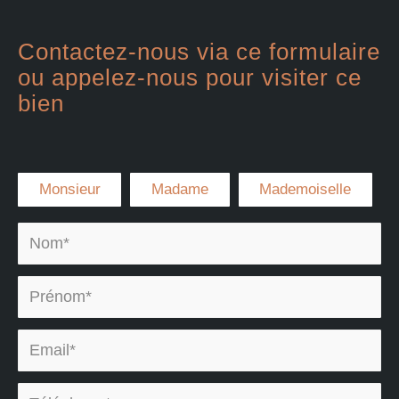
Contactez-nous via ce formulaire
ou appelez-nous pour visiter ce
bien
Civilité :
Monsieur
Madame
Mademoiselle
Nom* :
Prénom* :
Email* :
Téléphone* :