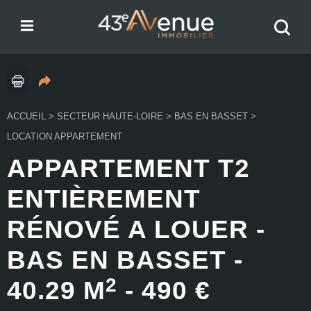
Menu
Recher
43e Avenue
votre
bien
ACCUEIL
>
SECTEUR HAUTE-LOIRE
>
BAS EN BASSET
>
LOCATION APPARTEMENT
APPARTEMENT T2
ENTIÈREMENT
RÉNOVÉ A LOUER
-
BAS EN BASSET
-
2
40.29 M
-
490 €