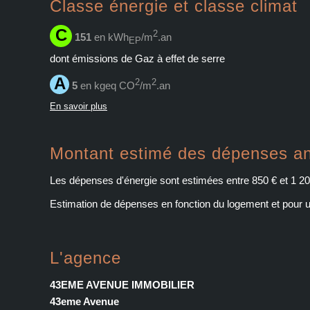
Classe énergie et classe climat
C
2
151
en kWh
/m
.an
EP
dont émissions de Gaz à effet de serre
A
2
2
5
en kgeq CO
/m
.an
En savoir plus
Montant estimé des dépenses an
Les dépenses d'énergie sont estimées entre 850 € et 1 20
Estimation de dépenses en fonction du logement et pour une
L'agence
43EME AVENUE IMMOBILIER
43eme Avenue