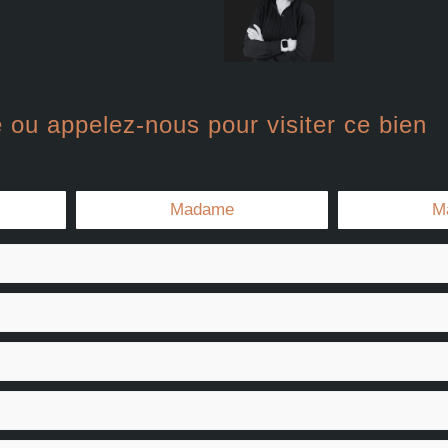
 ou appelez-nous pour visiter ce bien
Madame
M