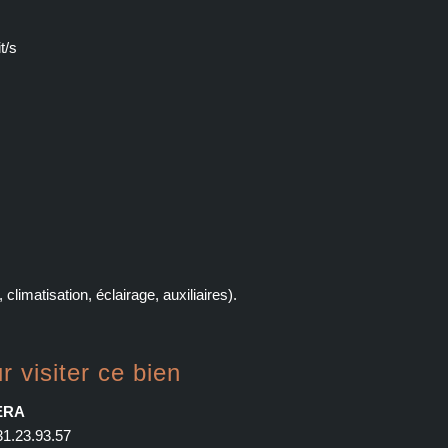
t/s
limatisation, éclairage, auxiliaires).
r visiter ce bien
ERA
31.23.93.57