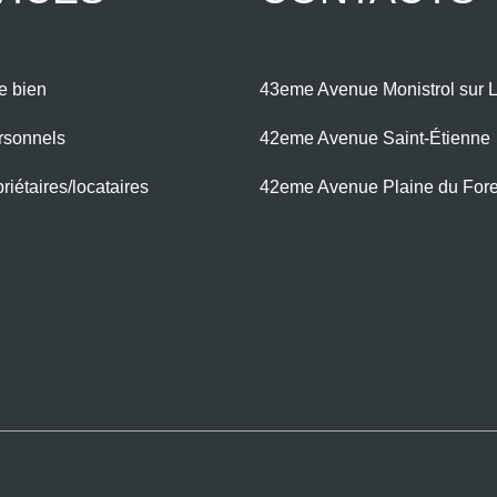
e bien
43eme Avenue Monistrol sur L
rsonnels
42eme Avenue Saint-Étienne
iétaires/locataires
42eme Avenue Plaine du For