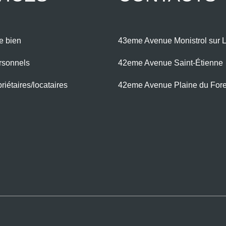
e bien
43eme Avenue Monistrol sur L
rsonnels
42eme Avenue Saint-Étienne
iétaires/locataires
42eme Avenue Plaine du For