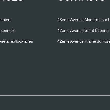
e bien
43eme Avenue Monistrol sur L
rsonnels
42eme Avenue Saint-Étienne
iétaires/locataires
42eme Avenue Plaine du For