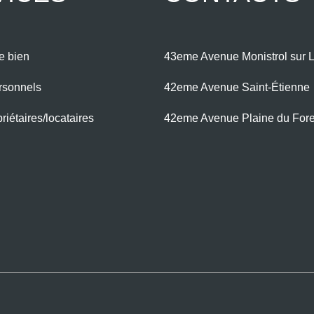
e bien
43eme Avenue Monistrol sur L
rsonnels
42eme Avenue Saint-Étienne
iétaires/locataires
42eme Avenue Plaine du For