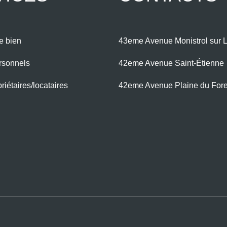
e bien
43eme Avenue Monistrol sur L
rsonnels
42eme Avenue Saint-Étienne
iétaires/locataires
42eme Avenue Plaine du For