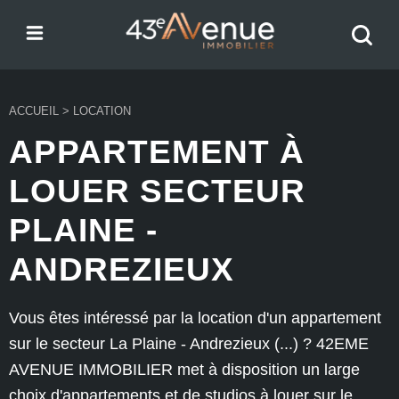
Menu
Recher
43e Avenue
votre
bien
ACCUEIL
>
LOCATION
APPARTEMENT À
LOUER SECTEUR
PLAINE -
ANDREZIEUX
Vous êtes intéressé par la location d'un appartement
sur le secteur La Plaine - Andrezieux (...) ? 42EME
AVENUE IMMOBILIER met à disposition un large
choix d'appartements et de studios à louer sur le