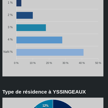
1 %
2 %
3 %
4 %
NaN %
0 %
10 %
20 %
30 %
40 %
50 %
Type de résidence à YSSINGEAUX
12%