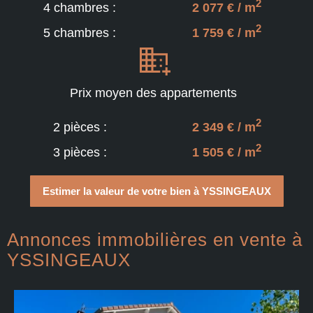
2
4 chambres :
2 077 € / m
2
5 chambres :
1 759 € / m
Prix moyen des appartements
2
2 pièces :
2 349 € / m
2
3 pièces :
1 505 € / m
Estimer la valeur de votre bien à YSSINGEAUX
Annonces immobilières en vente à
YSSINGEAUX
E