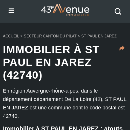
Menu
Recher
43e Avenue
votre
bien
ACCUEIL
>
SECTEUR CANTON DU PILAT
>
ST PAUL EN JAREZ
IMMOBILIER À ST
PAUL EN JAREZ
(42740)
En région Auvergne-rhône-alpes, dans le
département département De La Loire (42), ST PAUL
EN JAREZ est une commune dont le code postal est
42740.
Immobilier à ST PAUL EN JAREZ : atouts