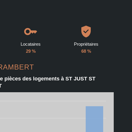
Locataires
Propriétaires
29 %
68 %
T RAMBERT
e pièces des logements à ST JUST ST
T