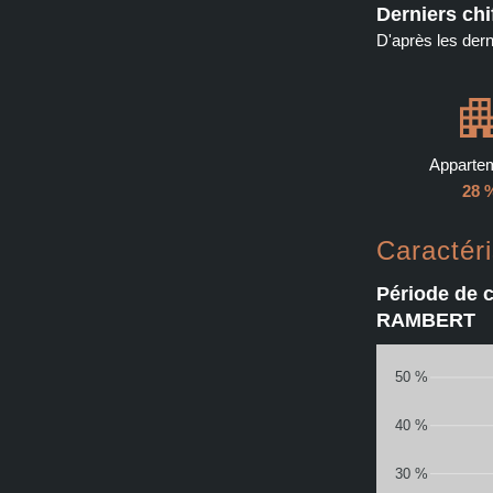
Derniers chi
D'après les der
Apparte
28 
Caractér
Période de 
RAMBERT
50 %
40 %
30 %