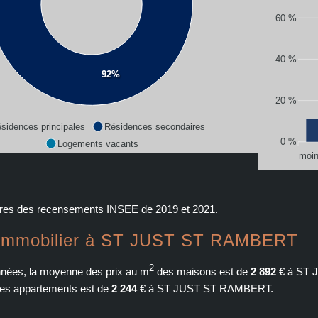
60 %
40 %
92%
20 %
sidences principales
Résidences secondaires
0 %
Logements vacants
moin
ffres des recensements INSEE de 2019 et 2021.
l'immobilier à ST JUST ST RAMBERT
2
nées, la moyenne des prix au m
des maisons est de
2 892
€ à ST 
des appartements est de
2 244
€ à ST JUST ST RAMBERT.