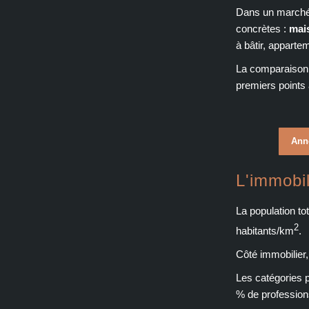
Dans un marché 
concrètes :
mai
à bâtir, apparte
La comparaison d
premiers points 
Ann
L'immobi
La population t
2
habitants/km
.
Côté immobilier,
Les catégories 
% de profession