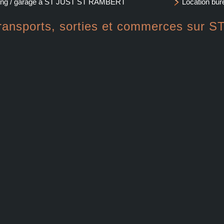
king / garage à ST JUST ST RAMBERT
Location b
transports, sorties et commerces su