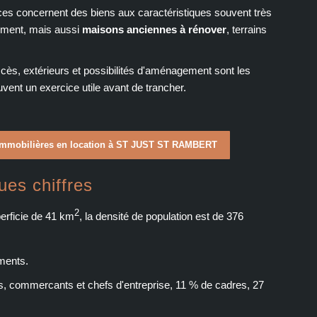
 concernent des biens aux caractéristiques souvent très
nement, mais aussi
maisons anciennes à rénover
, terrains
ccès, extérieurs et possibilités d'aménagement sont les
uvent un exercice utile avant de trancher.
mmobilières en location à ST JUST ST RAMBERT
es chiffres
2
erficie de 41 km
, la densité de population est de 376
ements.
s, commercants et chefs d'entreprise, 11 % de cadres, 27