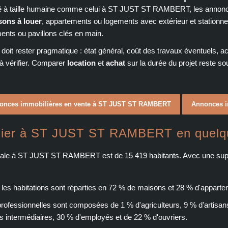
à taille humaine comme celui à ST JUST ST RAMBERT, les annonces
sons à louer
, appartements ou logements avec extérieur et station
ments ou pavillons clés en main.
oit rester pragmatique : état général, coût des travaux éventuels, a
à vérifier. Comparer
location
et
achat
sur la durée du projet reste so
onces immobilières en vente à ST JUST ST RAMBERT
Annonces i
lier à ST JUST ST RAMBERT en quelqu
otale à ST JUST ST RAMBERT est de 15 419 habitants. Avec une sup
 les habitations sont réparties en 72 % de maisons et 28 % d'appart
professionnelles sont composées de 1 % d'agriculteurs, 9 % d'artisan
s intermédiaires, 30 % d'employés et de 22 % d'ouvriers.