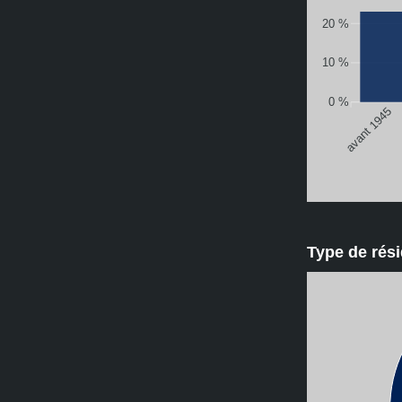
20 %
10 %
0 %
avant 1945
Type de ré