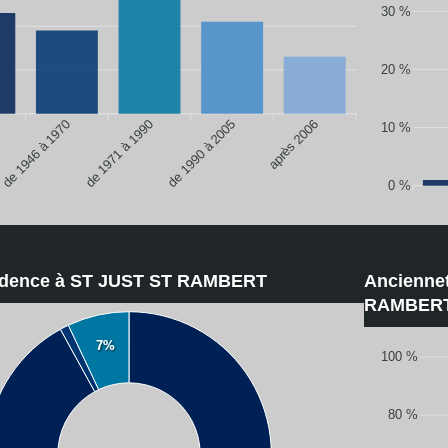
30 %
20 %
de 1946 à 1970
de 1990 à 2005
après 2006
de 1971 à 1990
10 %
0 %
sidence à ST JUST ST RAMBERT
Ancienne
RAMBER
7%
100 %
80 %