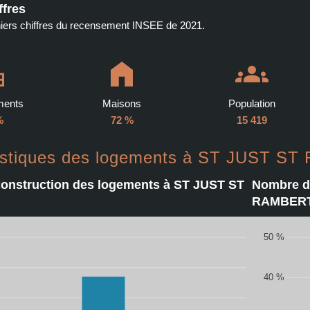
ffres
niers chiffres du recensement INSEE de 2021.
ments
Maisons
Population
%
72 %
15 419
istiques des logements à ST JUST S
construction des logements à ST JUST ST
Nombre d
RAMBER
50 %
40 %