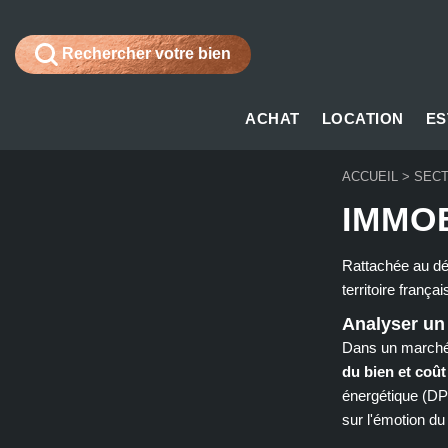
Rechercher votre bien
ACHAT
LOCATION
ES
ACCUEIL
>
SECT
IMMOB
Rattachée au d
territoire françai
Analyser un
Dans un marché 
du bien et coût
énergétique (DP
sur l'émotion d