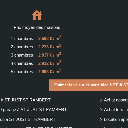
Prix moyen des maisons
2
1 chambres :
2 598 € / m
2
2 chambres :
2 273 € / m
2
3 chambres :
2 837 € / m
2
4 chambres :
2 912 € / m
2
5 chambres :
2 998 € / m
Estimer la valeur de votre bien à ST J
n à ST JUST ST RAMBERT
Achat appa
g / garage à ST JUST ST RAMBERT
Achat terr
ison à ST JUST ST RAMBERT
Location a