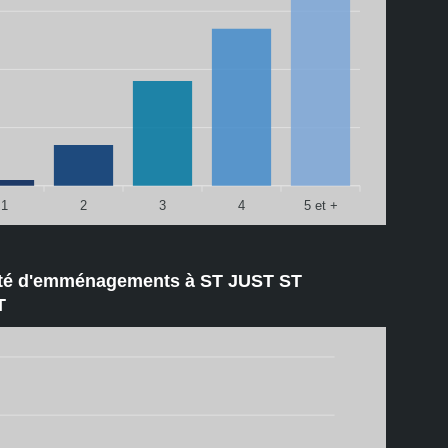
1
2
3
4
5 et +
té d'emménagements à ST JUST ST
T