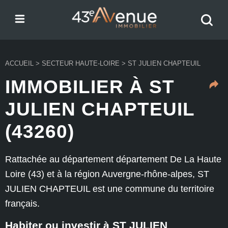
Menu
Recher
43e Avenue
votre
bien
ACCUEIL
>
SECTEUR HAUTE-LOIRE
>
ST JULIEN CHAPTEUIL
IMMOBILIER À ST
JULIEN CHAPTEUIL
(43260)
Rattachée au département département De La Haute
Loire (43) et à la région Auvergne-rhône-alpes, ST
JULIEN CHAPTEUIL est une commune du territoire
français.
Habiter ou investir à ST JULIEN