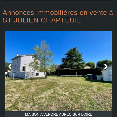
Annonces immobilières en vente à
ST JULIEN CHAPTEUIL
E
MAISON A VENDRE
AUREC SUR LOIRE