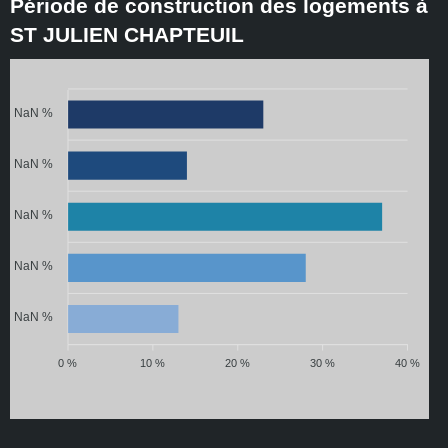
Période de construction des logements à
ST JULIEN CHAPTEUIL
NaN %
NaN %
NaN %
NaN %
NaN %
0 %
10 %
20 %
30 %
40 %