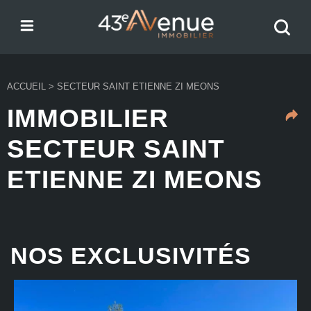
Menu
Recher
43e Avenue
votre
bien
ACCUEIL
>
SECTEUR SAINT ETIENNE ZI MEONS
IMMOBILIER
SECTEUR SAINT
ETIENNE ZI MEONS
NOS EXCLUSIVITÉS