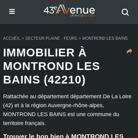
Menu
Recher
43e Avenue
votre
bien
ACCUEIL
>
SECTEUR PLAINE - FEURS
>
MONTROND LES BAINS
IMMOBILIER À
MONTROND LES
BAINS (42210)
Rattachée au département département De La Loire
(42) et à la région Auvergne-rhône-alpes,
MONTROND LES BAINS est une commune du
territoire français.
Trouver le bon bien à MONTROND LES