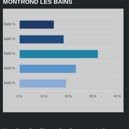
MONTROND LES BAINS
NaN %
NaN %
NaN %
NaN %
NaN %
0 %
10 %
20 %
30 %
40 %