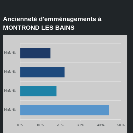
Ancienneté d'emménagements à
MONTROND LES BAINS
NaN %
NaN %
NaN %
NaN %
0 %
10 %
20 %
30 %
40 %
50 %