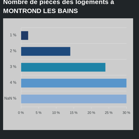
Nombre de pièces des logements à
MONTROND LES BAINS
1 %
2 %
3 %
4 %
NaN %
0 %
5 %
10 %
15 %
20 %
25 %
30 %