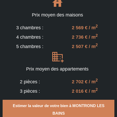
Prix moyen des maisons
2
3 chambres :
2 569 € / m
2
4 chambres :
2 736 € / m
2
5 chambres :
2 507 € / m
Prix moyen des appartements
2
2 pièces :
2 702 € / m
2
3 pièces :
2 016 € / m
Estimer la valeur de votre bien à MONTROND LES
BAINS