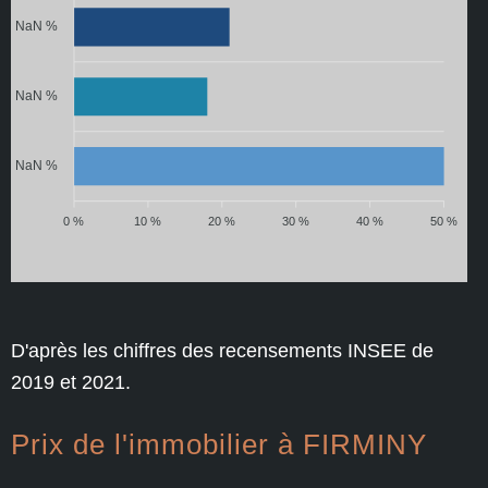
NaN %
NaN %
NaN %
0 %
10 %
20 %
30 %
40 %
50 %
D'après les chiffres des recensements INSEE de
2019 et 2021.
Prix de l'immobilier à FIRMINY