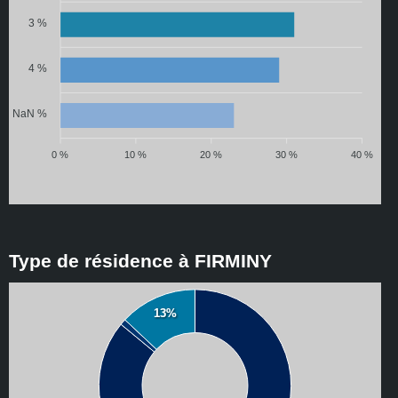
3 %
4 %
NaN %
0 %
10 %
20 %
30 %
40 %
Type de résidence à FIRMINY
13%