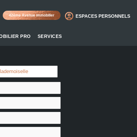
42ème Avenue immobilier
ESPACES PERSONNELS
OBILIER PRO
SERVICES
ademoiselle