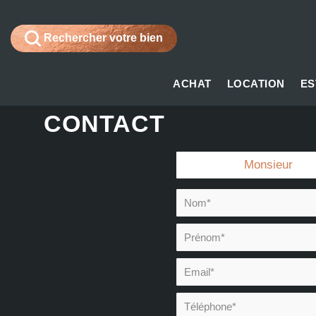
Rechercher votre bien
ACHAT
LOCATION
ES
CONTACT
Civilité :
Monsieur
Nom* :
Prénom* :
Email* :
Téléphone* :