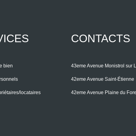
VICES
CONTACTS
e bien
43eme Avenue Monistrol sur L
rsonnels
42eme Avenue Saint-Étienne
iétaires/locataires
42eme Avenue Plaine du For