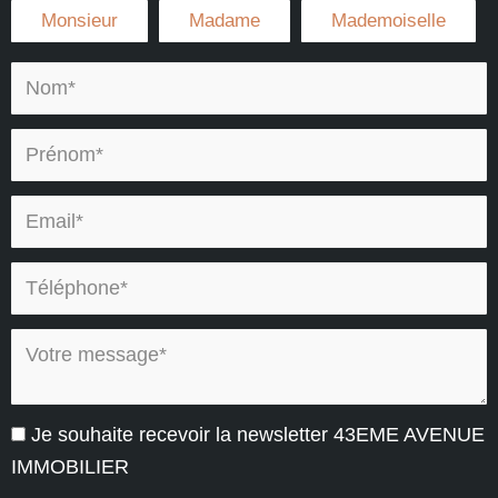
Civilité :
Monsieur
Madame
Mademoiselle
Nom* :
Prénom* :
Email* :
Téléphone* :
Votre message* :
Je souhaite recevoir la newsletter 43EME AVENUE
IMMOBILIER