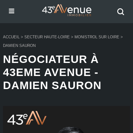
Menu
Recher
43e Avenue
votre
bien
ACCUEIL
>
SECTEUR HAUTE-LOIRE
>
MONISTROL SUR LOIRE
>
DAMIEN SAURON
NÉGOCIATEUR À
43EME AVENUE -
DAMIEN SAURON