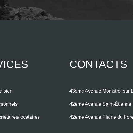
VICES
CONTACTS
e bien
43eme Avenue Monistrol sur L
rsonnels
42eme Avenue Saint-Étienne
iétaires/locataires
42eme Avenue Plaine du For