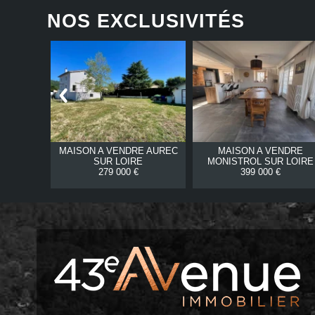
NOS EXCLUSIVITÉS
RE
STE
MAISON A VENDRE
AUREC
MAISON A VENDRE
SUR LOIRE
MONISTROL SUR LOIRE
279 000 €
399 000 €