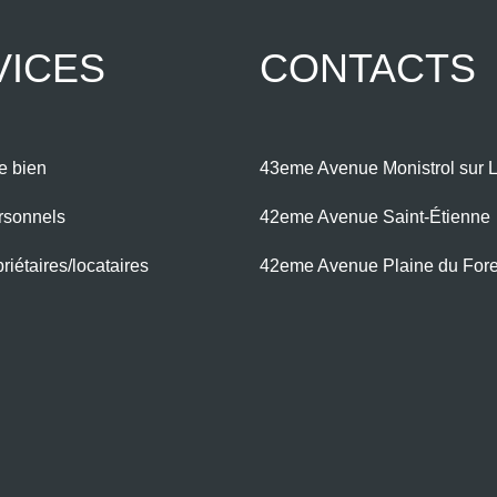
VICES
CONTACTS
e bien
43eme Avenue Monistrol sur L
rsonnels
42eme Avenue Saint-Étienne
iétaires/locataires
42eme Avenue Plaine du For